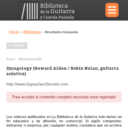
×
Inicio
Biblioteca
›
›
Resultados búsqueda
Menu
VOLVER
Biblioteca
Diccionario
Autor:
Desconocido
Djangology (Howard Alden / Robin Nolan, guitarra
acústica)
http://www.GypsyJazzSecrets.com
Área personal
Reproductor
Para acceder al contenido completo necesitas estar registrado
Los enlaces publicados en La Biblioteca de la Guitarra solo tienen un
fin educativo y de difusión, no comercial. Si algún compositor,
intérprete o empresa, por cualquier motivo, considera que un archivo