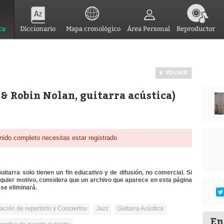
ca
Diccionario
Mapa cronológico
Área Personal
Reproductor
VOLVER
& Robin Nolan, guitarra acústica)
nido completo necesitas estar registrado
itarra solo tienen un fin educativo y de difusión, no comercial. Si
lquier motivo, considera que un archivo que aparece en esta página
se eliminará.
tación de repertorio y Conciertos
Jazz
Guitarra Acústica
En