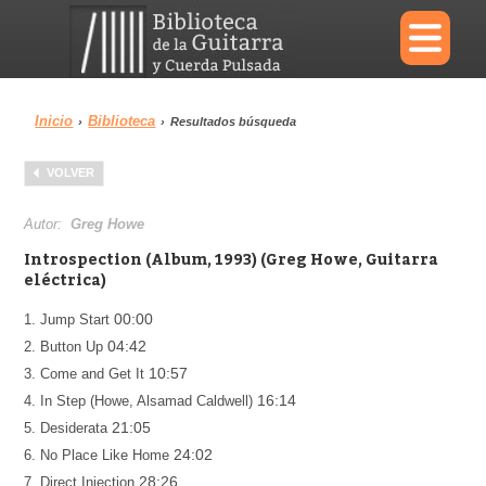
×
Inicio
Biblioteca
›
›
Resultados búsqueda
Menu
VOLVER
Biblioteca
Diccionario
Autor:
Greg Howe
Introspection (Album, 1993) (Greg Howe, Guitarra
eléctrica)
00:00
1. Jump Start
Área personal
Reproductor
04:42
2. Button Up
10:57
3. Come and Get It
16:14
4. In Step (Howe, Alsamad Caldwell)
21:05
5. Desiderata
24:02
6. No Place Like Home
28:26
7. Direct Injection