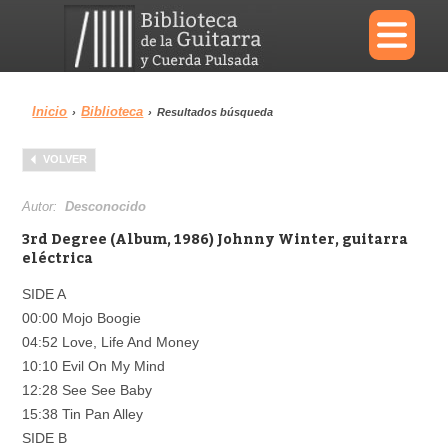
×
Inicio
Biblioteca
›
›
Resultados búsqueda
Menu
VOLVER
Biblioteca
Diccionario
Autor:
Desconocido
3rd Degree (Album, 1986) Johnny Winter, guitarra
eléctrica
SIDE A
Área personal
Reproductor
00:00 Mojo Boogie
04:52 Love, Life And Money
10:10 Evil On My Mind
12:28 See See Baby
15:38 Tin Pan Alley
SIDE B