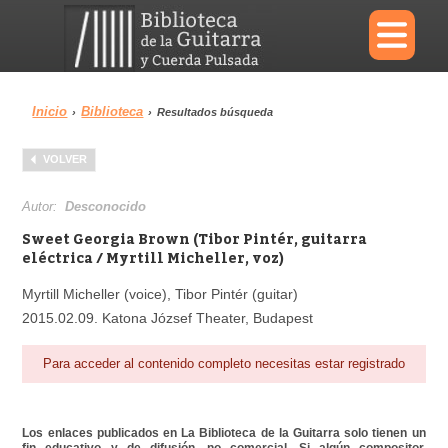
×
Inicio
Biblioteca
›
›
Resultados búsqueda
Menu
VOLVER
Biblioteca
Diccionario
Autor:
Desconocido
Sweet Georgia Brown (Tibor Pintér, guitarra
eléctrica / Myrtill Micheller, voz)
Myrtill Micheller (voice), Tibor Pintér (guitar)
Área personal
Reproductor
2015.02.09. Katona József Theater, Budapest
Para acceder al contenido completo necesitas estar registrado
Los enlaces publicados en La Biblioteca de la Guitarra solo tienen un
fin educativo y de difusión, no comercial. Si algún compositor,