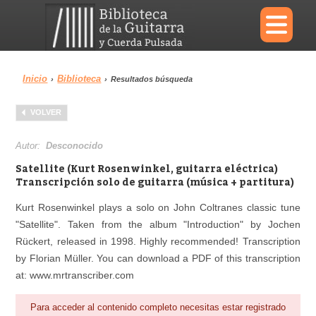
×
Inicio
Biblioteca
›
›
Resultados búsqueda
Menu
VOLVER
Biblioteca
Diccionario
Autor:
Desconocido
Satellite (Kurt Rosenwinkel, guitarra eléctrica)
Transcripción solo de guitarra (música + partitura)
Kurt Rosenwinkel plays a solo on John Coltranes classic tune
Área personal
Reproductor
"Satellite". Taken from the album "Introduction" by Jochen
Rückert, released in 1998. Highly recommended! Transcription
by Florian Müller. You can download a PDF of this transcription
at: www.mrtranscriber.com
Para acceder al contenido completo necesitas estar registrado