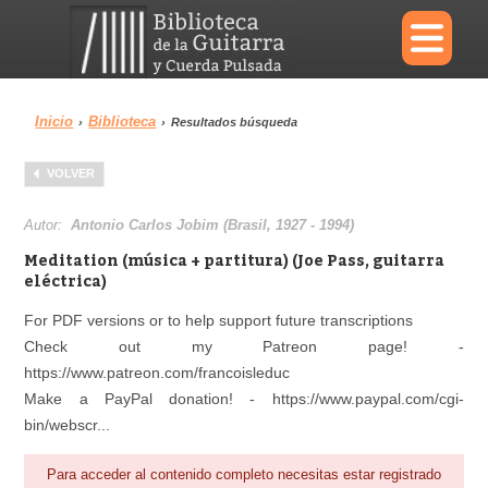
×
Inicio
Biblioteca
›
›
Resultados búsqueda
Menu
VOLVER
Biblioteca
Diccionario
Autor:
Antonio Carlos Jobim (Brasil, 1927 - 1994)
Meditation (música + partitura) (Joe Pass, guitarra
eléctrica)
For PDF versions or to help support future transcriptions
Área personal
Reproductor
Check out my Patreon page! -
https://www.patreon.com/francoisleduc
Make a PayPal donation! - https://www.paypal.com/cgi-
bin/webscr...
Para acceder al contenido completo necesitas estar registrado