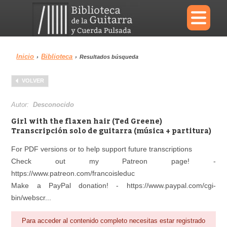
×
Inicio
Biblioteca
›
›
Resultados búsqueda
Menu
VOLVER
Biblioteca
Diccionario
Autor:
Desconocido
Girl with the flaxen hair (Ted Greene)
Transcripción solo de guitarra (música + partitura)
For PDF versions or to help support future transcriptions
Área personal
Reproductor
Check out my Patreon page! -
https://www.patreon.com/francoisleduc
Make a PayPal donation! - https://www.paypal.com/cgi-
bin/webscr...
Para acceder al contenido completo necesitas estar registrado