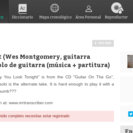
ca
Diccionario
Mapa cronológico
Área Personal
Reproductor
VOLVER
t (Wes Montgomery, guitarra
olo de guitarra (música + partitura)
y You Look Tonight" is from the CD "Guitar On The Go",
lo is the alternate take. It is hard enough to play it with a
 thumb???
on at: www.mrtranscriber.com
nido completo necesitas estar registrado
En