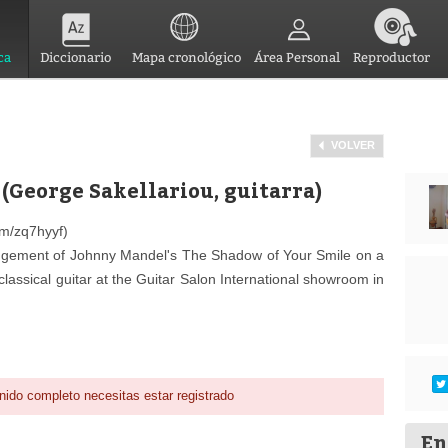
ca
Diccionario
Mapa cronológico
Área Personal
Reproductor
VOLVER
(George Sakellariou, guitarra)
om/zq7hyyf)
angement of Johnny Mandel's The Shadow of Your Smile on a
assical guitar at the Guitar Salon International showroom in
nido completo necesitas estar registrado
En