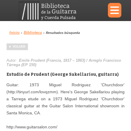
×
Inicio
Biblioteca
›
›
Resultados búsqueda
Menu
VOLVER
Biblioteca
Diccionario
Autor:
Emile Prudent (Francia, 1817 – 1863) / Arreglo Francisco
Tárrega (EP 150)
Estudio de Prudent (George Sakellariou, guitarra)
Guitar: 1973 Miguel Rodriguez 'Churchdoor'
Área personal
Reproductor
(http://tinyurl.com/lovqzmm). Here's George Sakellariou playing
a Tarrega etude on a 1973 Miguel Rodriguez 'Churchdoor'
classical guitar at the Guitar Salon International showroom in
Santa Monica, CA.
http://www.guitarsalon.com/