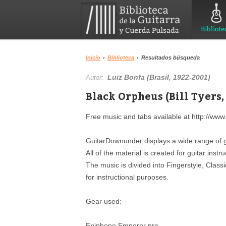
Bibliote
Inicio
›
Biblioteca
›
Resultados búsqueda
Luiz Bonfa (Brasil, 1922-2001)
Autor:
Black Orpheus (Bill Tyers,
Free music and tabs available at http://ww
GuitarDownunder displays a wide range of gu
All of the material is created for guitar instr
The music is divided into Fingerstyle, Class
for instructional purposes.
Gear used:
Epiphone Emperor pre...