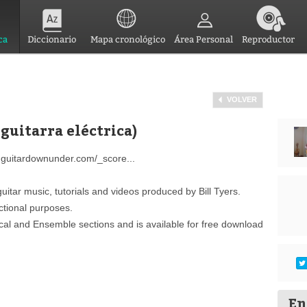
ca
Diccionario
Mapa cronológico
Área Personal
Reproductor
VOLVER
 guitarra eléctrica)
w.guitardownunder.com/_score...
itar music, tutorials and videos produced by Bill Tyers.
uctional purposes.
ical and Ensemble sections and is available for free download
En