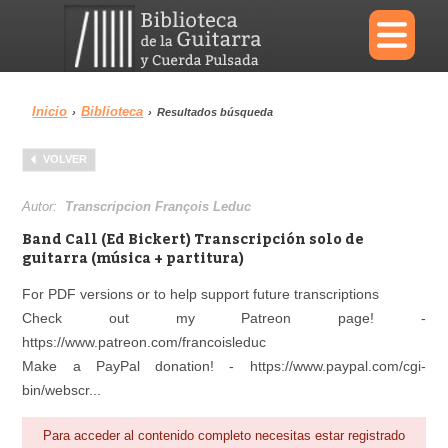
×
Inicio
Biblioteca
›
›
Resultados búsqueda
Menu
VOLVER
Biblioteca
Diccionario
Autor:
Transcripcion François Leduc
Band Call (Ed Bickert) Transcripción solo de
guitarra (música + partitura)
For PDF versions or to help support future transcriptions
Área personal
Reproductor
Check out my Patreon page! -
https://www.patreon.com/francoisleduc
Make a PayPal donation! - https://www.paypal.com/cgi-
bin/webscr...
Para acceder al contenido completo necesitas estar registrado