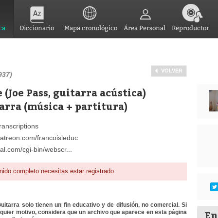
ca
Diccionario
Mapa cronológico
Área Personal
Reproductor
VOLVER
937)
(Joe Pass, guitarra acústica)
arra (música + partitura)
ranscriptions
patreon.com/francoisleduc
l.com/cgi-bin/webscr...
nido completo necesitas estar registrado
itarra solo tienen un fin educativo y de difusión, no comercial. Si
En
lquier motivo, considera que un archivo que aparece en esta página