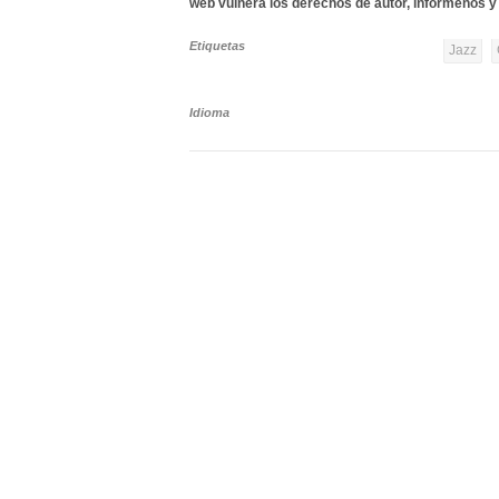
web vulnera los derechos de autor, infórmenos y 
Etiquetas
Jazz
Idioma