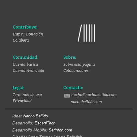
Contribuye:
Haz tu Donación
Colabora
Comunidad:
Sobre:
Cuenta básica
Sobre esta página
Cuenta Avanzada
Colaboradores
Legal:
Contacto:
Terminos de uso
nacho@nachobellido.com
Privacidad
nachobellido.com
Idea:
Nacho Bellido
Desarrollo:
EsceniTech
Desarrollo Mobile:
Serinfon.com
Diseño: Anna Torner / Anna Baldrich