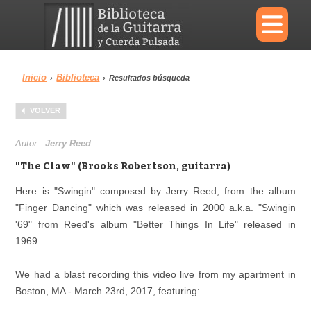
×
Inicio
Biblioteca
›
›
Resultados búsqueda
Menu
VOLVER
Biblioteca
Diccionario
Autor:
Jerry Reed
"The Claw" (Brooks Robertson, guitarra)
Here is "Swingin" composed by Jerry Reed, from the album
"Finger Dancing" which was released in 2000 a.k.a. "Swingin
Área personal
Reproductor
'69" from Reed's album "Better Things In Life" released in
1969.
We had a blast recording this video live from my apartment in
Boston, MA - March 23rd, 2017, featuring: