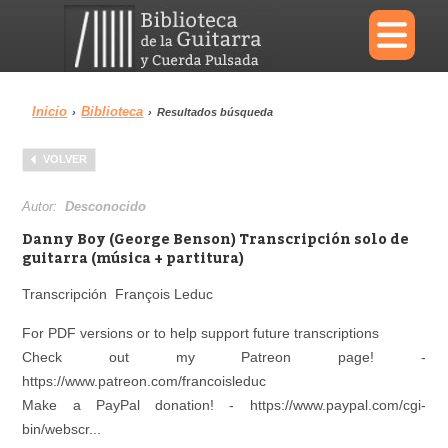
×
Inicio
Biblioteca
›
›
Resultados búsqueda
Menu
VOLVER
Biblioteca
Diccionario
Autor:
Desconocido
Danny Boy (George Benson) Transcripción solo de
guitarra (música + partitura)
Transcripción François Leduc
Área personal
Reproductor
For PDF versions or to help support future transcriptions
Check out my Patreon page! -
https://www.patreon.com/francoisleduc
Make a PayPal donation! - https://www.paypal.com/cgi-
bin/webscr...