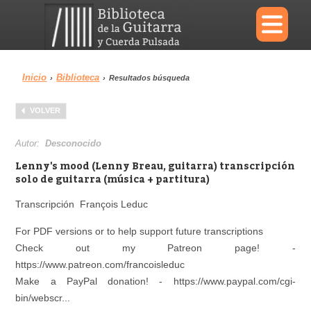
×
Inicio
Biblioteca
›
›
Resultados búsqueda
Menu
VOLVER
Biblioteca
Diccionario
Autor:
Desconocido
Lenny's mood (Lenny Breau, guitarra) transcripción
solo de guitarra (música + partitura)
Transcripción François Leduc
Área personal
Reproductor
For PDF versions or to help support future transcriptions
Check out my Patreon page! -
https://www.patreon.com/francoisleduc
Make a PayPal donation! - https://www.paypal.com/cgi-
bin/webscr...