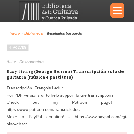
×
Inicio
Biblioteca
›
›
Resultados búsqueda
Menu
VOLVER
Biblioteca
Diccionario
Autor:
Desconocido
Easy living (George Benson) Transcripción solo de
guitarra (música + partitura)
Transcripción François Leduc
Área personal
Reproductor
For PDF versions or to help support future transcriptions
Check out my Patreon page! -
https://www.patreon.com/francoisleduc
Make a PayPal donation! - https://www.paypal.com/cgi-
bin/webscr...