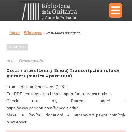
×
Inicio
Biblioteca
›
›
Resultados búsqueda
Menu
VOLVER
Biblioteca
Diccionario
Autor:
Desconocido
Oscar's blues (Lenny Breau) Transcripción solo de
guitarra (música + partitura)
From - Hallmark sessions (1961)
Área personal
Reproductor
For PDF versions or to help support future transcriptions:
Check out my Patreon page! -
https://www.patreon.com/francoisleduc
Make a PayPal donation! - https://www.paypal.com/cgi-
bin/webscr...