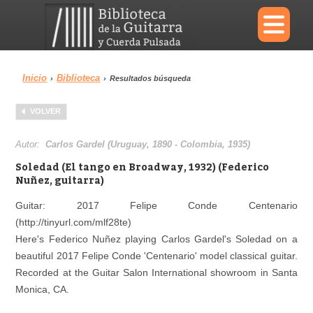
×
Inicio
Biblioteca
›
›
Resultados búsqueda
Menu
VOLVER
Biblioteca
Diccionario
Autor:
Carlos Gardel (Uruguay, 1890 - Colombia, 1935)
Soledad (El tango en Broadway, 1932) (Federico
Nuñez, guitarra)
Guitar: 2017 Felipe Conde Centenario
Área personal
Reproductor
(http://tinyurl.com/mlf28te)
Here's Federico Nuñez playing Carlos Gardel's Soledad on a
beautiful 2017 Felipe Conde 'Centenario' model classical guitar.
Recorded at the Guitar Salon International showroom in Santa
Monica, CA.