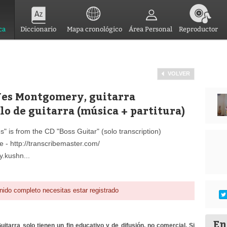
ca
Diccionario
Mapa cronológico
Área Personal
Reproductor
VOLVER
Wes Montgomery, guitarra
lo de guitarra (música + partitura)
is from the CD "Boss Guitar" (solo transcription)
e - http://transcribemaster.com/
.kushn...
nido completo necesitas estar registrado
En
itarra solo tienen un fin educativo y de difusión, no comercial. Si