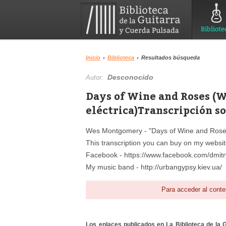
Bibliote
Inicio
›
Biblioteca
›
Resultados búsqueda
Desconocido
Autor:
Days of Wine and Roses (
eléctrica)Transcripción so
Wes Montgomery - "Days of Wine and Roses" 
This transcription you can buy on my websit
Facebook - https://www.facebook.com/dmitry
My music band - http://urbangypsy.kiev.ua/
Para acceder al conte
Los enlaces publicados en La Biblioteca de la Gu