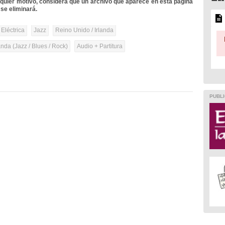
lquier motivo, considera que un archivo que aparece en esta página
se eliminará.
 Eléctrica
Jazz
Reino Unido / Irlanda
anda (Jazz / Blues / Rock)
Audio + Partitura
PUBLI