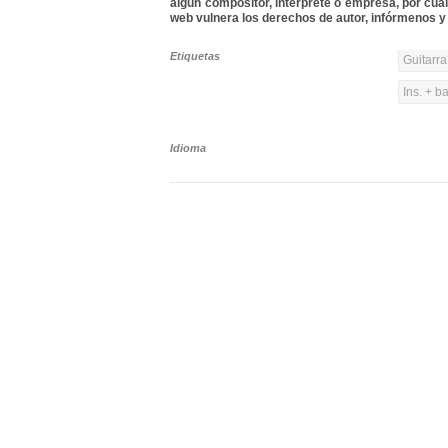
algún compositor, intérprete o empresa, por cua
web vulnera los derechos de autor, infórmenos y 
Etiquetas
Guitarra
Ins. + b
Idioma