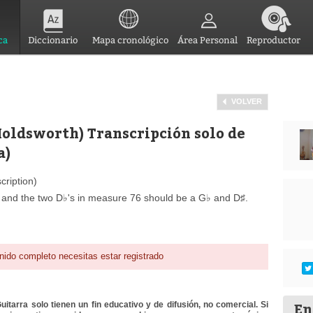
ca
Diccionario
Mapa cronológico
Área Personal
Reproductor
VOLVER
oldsworth) Transcripción solo de
a)
cription)
 and the two D♭'s in measure 76 should be a G♭ and D♯.
nido completo necesitas estar registrado
En
itarra solo tienen un fin educativo y de difusión, no comercial. Si