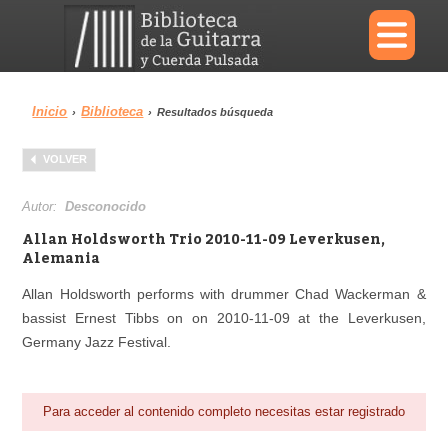
×
Inicio
Biblioteca
›
›
Resultados búsqueda
Menu
VOLVER
Biblioteca
Diccionario
Autor:
Desconocido
Allan Holdsworth Trio 2010-11-09 Leverkusen,
Alemania
Allan Holdsworth performs with drummer Chad Wackerman &
Área personal
Reproductor
bassist Ernest Tibbs on on 2010-11-09 at the Leverkusen,
Germany Jazz Festival.
Para acceder al contenido completo necesitas estar registrado