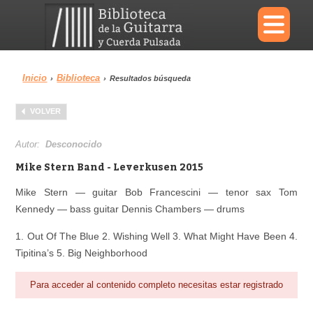
×
Inicio
Biblioteca
›
›
Resultados búsqueda
Menu
VOLVER
Biblioteca
Diccionario
Autor:
Desconocido
Mike Stern Band - Leverkusen 2015
Mike Stern — guitar Bob Francescini — tenor sax Tom
Kennedy — bass guitar Dennis Chambers — drums
Área personal
Reproductor
1. Out Of The Blue 2. Wishing Well 3. What Might Have Been 4.
Tipitina’s 5. Big Neighborhood
Para acceder al contenido completo necesitas estar registrado