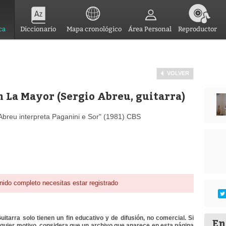
ca
Diccionario
Mapa cronológico
Área Personal
Reproductor
VOLVER
n La Mayor (Sergio Abreu, guitarra)
Abreu interpreta Paganini e Sor" (1981) CBS
nido completo necesitas estar registrado
itarra solo tienen un fin educativo y de difusión, no comercial. Si
En
lquier motivo, considera que un archivo que aparece en esta página