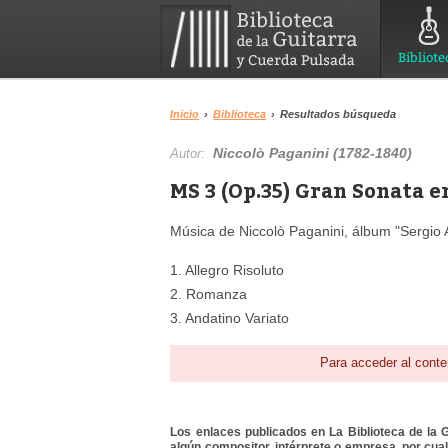
Bibliote
Inicio
›
Biblioteca
›
Resultados búsqueda
Niccolò Paganini (1782-1840)
Autor:
MS 3 (Op.35) Gran Sonata e
Música de Niccolò Paganini, álbum "Sergio 
1. Allegro Risoluto
2. Romanza
3. Andatino Variato
Para acceder al conte
Los enlaces publicados en La Biblioteca de la Gu
algún compositor, intérprete o empresa, por cua