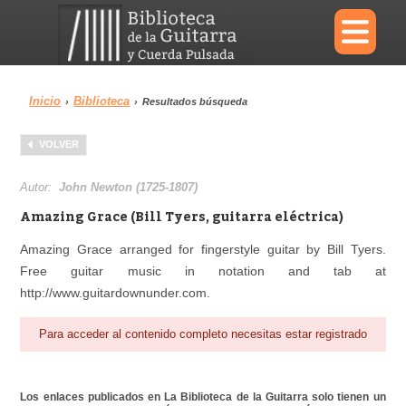
×
Inicio
Biblioteca
›
›
Resultados búsqueda
Menu
VOLVER
Biblioteca
Diccionario
Autor:
John Newton (1725-1807)
Amazing Grace (Bill Tyers, guitarra eléctrica)
Amazing Grace arranged for fingerstyle guitar by Bill Tyers.
Free guitar music in notation and tab at
Área personal
Reproductor
http://www.guitardownunder.com.
Para acceder al contenido completo necesitas estar registrado
Los enlaces publicados en La Biblioteca de la Guitarra solo tienen un