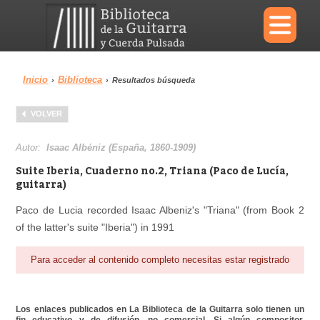
×
Inicio
Biblioteca
›
›
Resultados búsqueda
Menu
VOLVER
Biblioteca
Diccionario
Autor:
Isaac Albéniz (España, 1860-1909)
Suite Iberia, Cuaderno no.2, Triana (Paco de Lucía,
guitarra)
Paco de Lucia recorded Isaac Albeniz's "Triana" (from Book 2
Área personal
Reproductor
of the latter's suite "Iberia") in 1991
Para acceder al contenido completo necesitas estar registrado
Los enlaces publicados en La Biblioteca de la Guitarra solo tienen un
fin educativo y de difusión, no comercial. Si algún compositor,