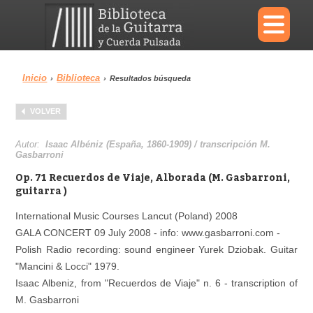
×
Inicio
Biblioteca
›
›
Resultados búsqueda
Menu
VOLVER
Biblioteca
Diccionario
Autor:
Isaac Albéniz (España, 1860-1909) / transcripción M.
Gasbarroni
Op. 71 Recuerdos de Viaje, Alborada (M. Gasbarroni,
guitarra )
Área personal
Reproductor
International Music Courses Lancut (Poland) 2008
GALA CONCERT 09 July 2008 - info: www.gasbarroni.com -
Polish Radio recording: sound engineer Yurek Dziobak. Guitar
"Mancini & Locci" 1979.
Isaac Albeniz, from "Recuerdos de Viaje" n. 6 - transcription of
M. Gasbarroni