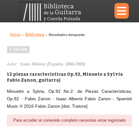
×
Inicio
Biblioteca
›
›
Resultados búsqueda
Menu
VOLVER
Biblioteca
Diccionario
Autor:
Isaac Albéniz (España, 1860-1909)
12 piezas caracteristicas Op.92, Minueto a Sylvia
Fabio Zanon, guitarra)
Minuetto a Sylvia, Op.92 No.2: de Piezas Características,
Área personal
Reproductor
Op.92 · Fabio Zanon · Isaac Albeniz Fabio Zanon - Spanish
Music ℗ 2016 Fabio Zanon [dist. Tratore]
Para acceder al contenido completo necesitas estar registrado