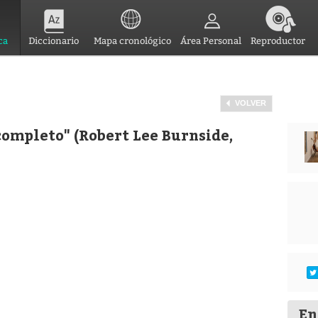
ca
Diccionario
Mapa cronológico
Área Personal
Reproductor
VOLVER
ompleto" (Robert Lee Burnside,
En