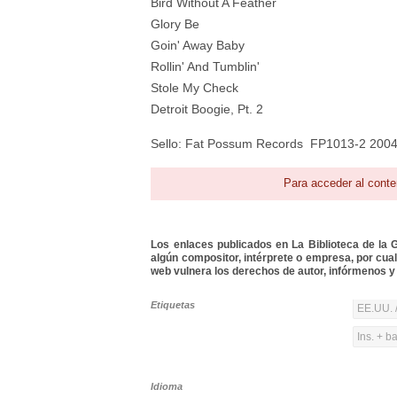
Bird Without A Feather
Glory Be
Goin' Away Baby
Rollin' And Tumblin'
Stole My Check
Detroit Boogie, Pt. 2
Sello: Fat Possum Records FP1013-2 200
Para acceder al conte
Los enlaces publicados en La Biblioteca de la Gu
algún compositor, intérprete o empresa, por cua
web vulnera los derechos de autor, infórmenos y 
Etiquetas
EE.UU. 
Ins. + b
Idioma