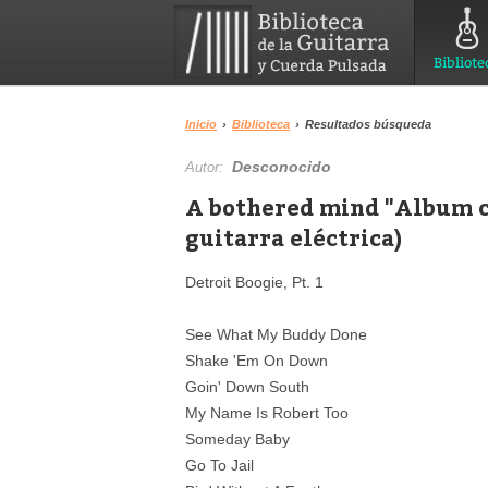
Bibliote
Inicio
›
Biblioteca
›
Resultados búsqueda
Desconocido
Autor:
A bothered mind "Album c
guitarra eléctrica)
Detroit Boogie, Pt. 1
See What My Buddy Done
Shake 'Em On Down
Goin' Down South
My Name Is Robert Too
Someday Baby
Go To Jail