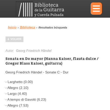
×
Inicio
Biblioteca
›
›
Resultados búsqueda
Menu
VOLVER
Biblioteca
Diccionario
Autor:
Georg Friedrich Händel
Sonata en Do mayor (Hanna Kaiser, flauta dulce /
Gregor Blass Kaiser, guitarra)
Georg Friedrich Händel - Sonate C - Dur
Área personal
Reproductor
- Larghetto (0.00)
- Allegro (2.10)
- Largo (4.40)
- A tempo di Gavotti (6.23)
- Allegro (7.53)