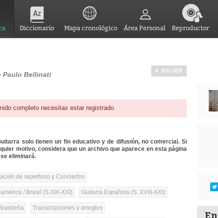
ca
Diccionario
Mapa cronológico
Área Personal
Reproductor
VOLVER
 Paulo Bellinati
nido completo necesitas estar registrado
itarra solo tienen un fin educativo y de difusión, no comercial. Si
lquier motivo, considera que un archivo que aparece en esta página
se eliminará.
tación de repertorio y Conciertos
mérica / Brasil (S.XIX-XXI)
Guitarra Española (S. XVIII-XXI)
Brasileña
Transcripciones y arreglos
En