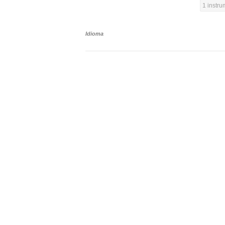
1 instr
Idioma