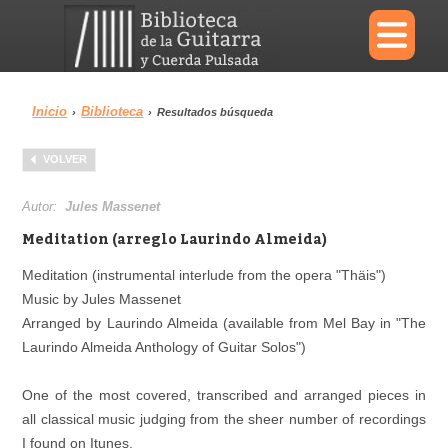
×
Inicio
Biblioteca
›
›
Resultados búsqueda
Menu
VOLVER
Biblioteca
Diccionario
Autor:
Jules Massenet
Meditation (arreglo Laurindo Almeida)
Meditation (instrumental interlude from the opera "Thäis")
Music by Jules Massenet
Área personal
Reproductor
Arranged by Laurindo Almeida (available from Mel Bay in "The
Laurindo Almeida Anthology of Guitar Solos")
One of the most covered, transcribed and arranged pieces in
all classical music judging from the sheer number of recordings
I found on Itunes.