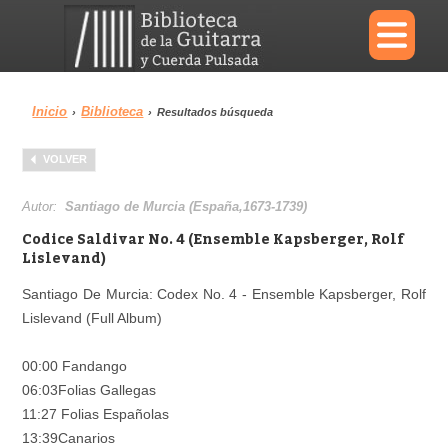
×
Inicio
Biblioteca
›
›
Resultados búsqueda
Menu
VOLVER
Biblioteca
Diccionario
Autor:
Santiago de Murcia (España,1673-1739)
Codice Saldivar No. 4 (Ensemble Kapsberger, Rolf
Lislevand)
Santiago De Murcia: Codex No. 4 - Ensemble Kapsberger, Rolf
Área personal
Reproductor
Lislevand (Full Album)
00:00 Fandango
06:03Folias Gallegas
11:27 Folias Españolas
13:39Canarios