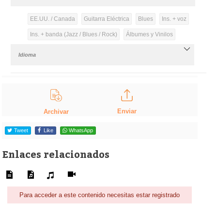
EE.UU. / Canada
Guitarra Eléctrica
Blues
Ins. + voz
Ins. + banda (Jazz / Blues / Rock)
Álbumes y Vinilos
Idioma
Enviar
Archivar
Tweet
Like
WhatsApp
Enlaces relacionados
Para acceder a este contenido necesitas estar registrado