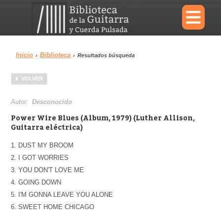
×
Inicio
Biblioteca
›
›
Resultados búsqueda
Menu
VOLVER
Biblioteca
Diccionario
Autor:
Desconocido
Power Wire Blues (Album, 1979) (Luther Allison,
Guitarra eléctrica)
1. DUST MY BROOM
Área personal
Reproductor
2. I GOT WORRIES
3. YOU DON'T LOVE ME
4. GOING DOWN
5. I'M GONNA LEAVE YOU ALONE
6. SWEET HOME CHICAGO