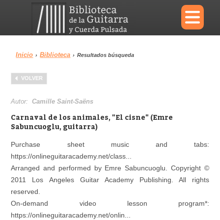
×
Inicio
Biblioteca
›
›
Resultados búsqueda
Menu
VOLVER
Biblioteca
Diccionario
Autor:
Camille Saint-Saëns
Carnaval de los animales, "El cisne" (Emre
Sabuncuoglu, guitarra)
Purchase sheet music and tabs:
Área personal
Reproductor
https://onlineguitaracademy.net/class...
Arranged and performed by Emre Sabuncuoglu. Copyright ©
2011 Los Angeles Guitar Academy Publishing. All rights
reserved.
On-demand video lesson program*:
https://onlineguitaracademy.net/onlin...