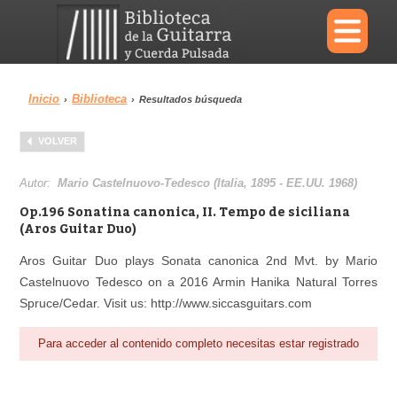
×
Inicio
Biblioteca
›
›
Resultados búsqueda
Menu
VOLVER
Biblioteca
Diccionario
Autor:
Mario Castelnuovo-Tedesco (Italia, 1895 - EE.UU. 1968)
Op.196 Sonatina canonica, II. Tempo de siciliana
(Aros Guitar Duo)
Aros Guitar Duo plays Sonata canonica 2nd Mvt. by Mario
Área personal
Reproductor
Castelnuovo Tedesco on a 2016 Armin Hanika Natural Torres
Spruce/Cedar. Visit us: http://www.siccasguitars.com
Para acceder al contenido completo necesitas estar registrado