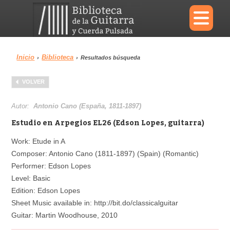
×
Inicio
Biblioteca
›
›
Resultados búsqueda
Menu
VOLVER
Biblioteca
Diccionario
Autor:
Antonio Cano (España, 1811-1897)
Estudio en Arpegios EL26 (Edson Lopes, guitarra)
Work: Etude in A
Composer: Antonio Cano (1811-1897) (Spain) (Romantic)
Área personal
Reproductor
Performer: Edson Lopes
Level: Basic
Edition: Edson Lopes
Sheet Music available in: http://bit.do/classicalguitar
Guitar: Martin Woodhouse, 2010