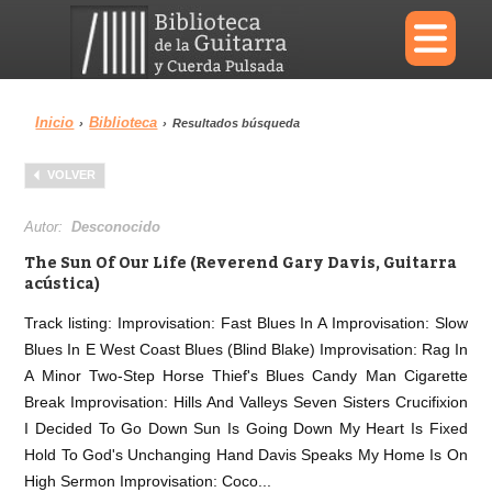
×
Inicio
Biblioteca
›
›
Resultados búsqueda
Menu
VOLVER
Biblioteca
Diccionario
Autor:
Desconocido
The Sun Of Our Life (Reverend Gary Davis, Guitarra
acústica)
Track listing: Improvisation: Fast Blues In A Improvisation: Slow
Área personal
Reproductor
Blues In E West Coast Blues (Blind Blake) Improvisation: Rag In
A Minor Two-Step Horse Thief's Blues Candy Man Cigarette
Break Improvisation: Hills And Valleys Seven Sisters Crucifixion
I Decided To Go Down Sun Is Going Down My Heart Is Fixed
Hold To God's Unchanging Hand Davis Speaks My Home Is On
High Sermon Improvisation: Coco...