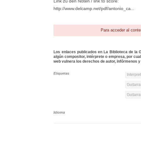
Link zu den Noten / link to score:
http://www.delcamp.net/pdf/antonio_ca...
Para acceder al conte
Los enlaces publicados en La Biblioteca de la Gu
algún compositor, intérprete o empresa, por cua
web vulnera los derechos de autor, infórmenos y 
Etiquetas
Interpre
Guitarra
Guitarr
Idioma