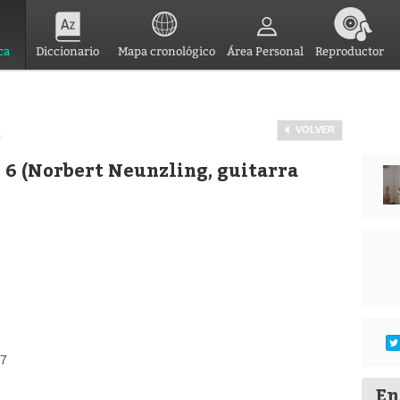
ca
Diccionario
Mapa cronológico
Área Personal
Reproductor
VOLVER
)
 6 (Norbert Neunzling, guitarra
27
En