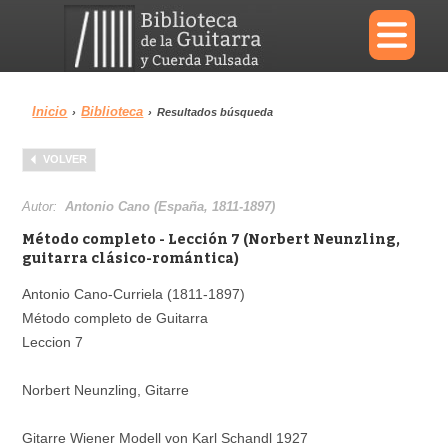
×
Inicio
Biblioteca
›
›
Resultados búsqueda
Menu
VOLVER
Biblioteca
Diccionario
Autor:
Antonio Cano (España, 1811-1897)
Método completo - Lección 7 (Norbert Neunzling,
guitarra clásico-romántica)
Antonio Cano-Curriela (1811-1897)
Área personal
Reproductor
Método completo de Guitarra
Leccion 7
Norbert Neunzling, Gitarre
Gitarre Wiener Modell von Karl Schandl 1927