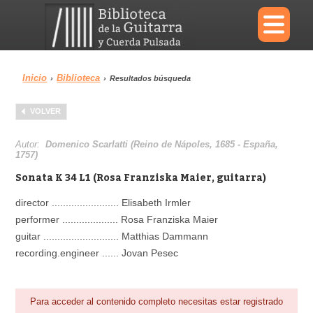
×
Inicio
Biblioteca
›
›
Resultados búsqueda
Menu
VOLVER
Biblioteca
Diccionario
Autor:
Domenico Scarlatti (Reino de Nápoles, 1685 - España,
1757)
Sonata K 34 L1 (Rosa Franziska Maier, guitarra)
director ........................ Elisabeth Irmler
Área personal
Reproductor
performer .................... Rosa Franziska Maier
guitar ........................... Matthias Dammann
recording.engineer ...... Jovan Pesec
Para acceder al contenido completo necesitas estar registrado