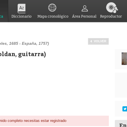
ca
Diccionario
Mapa cronológico
Área Personal
Reproductor
VOLVER
les, 1685 - España, 1757)
oldan, guitarra)
nido completo necesitas estar registrado
En