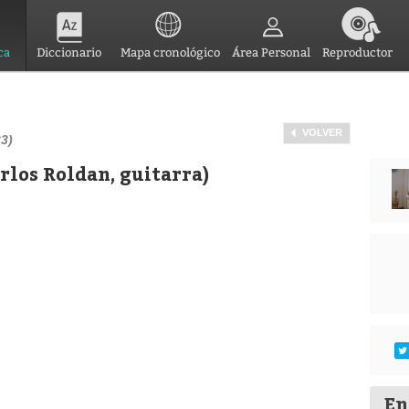
ca
Diccionario
Mapa cronológico
Área Personal
Reproductor
VOLVER
33)
rlos Roldan, guitarra)
En