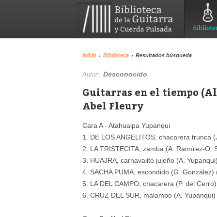
Bibliote
Inicio
›
Biblioteca
›
Resultados búsqueda
Desconocido
Autor:
Guitarras en el tiempo (
Abel Fleury
Cara A - Atahualpa Yupanqui
1. DE LOS ANGELITOS, chacarera trunca (J
2. LA TRISTECITA, zamba (A. Ramírez-O. S
3. HUAJRA, carnavalito jujeño (A. Yupanqui
4. SACHA PUMA, escondido (G. González) 
5. LA DEL CAMPO, chacarera (P. del Cerro)
6. CRUZ DEL SUR, malambo (A. Yupanqui) 