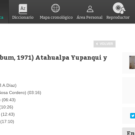
ca
Diccionario
Mapa cronológico
Área Personal
Reproductor
VOLVER
Album, 1971) Atahualpa Yupanqui y
.A.Díaz)
osa Cordero) (03:16)
) (06:43)
(10:26)
 (12:43)
(17:10)
En