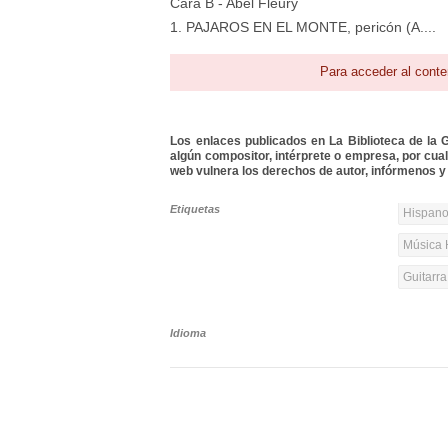
Cara B - Abel Fleury
1. PAJAROS EN EL MONTE, pericón (A....
Para acceder al conte
Los enlaces publicados en La Biblioteca de la Gu
algún compositor, intérprete o empresa, por cua
web vulnera los derechos de autor, infórmenos y 
Etiquetas
Hispanoa
Música 
Guitarr
Idioma