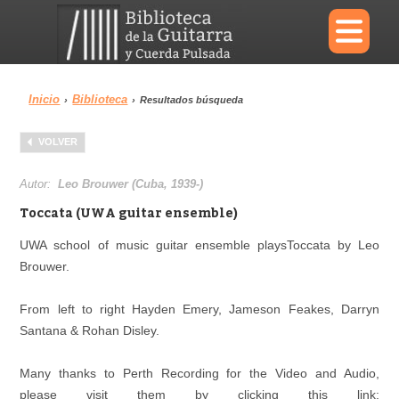
×
Inicio
Biblioteca
›
›
Resultados búsqueda
Menu
VOLVER
Biblioteca
Diccionario
Autor:
Leo Brouwer (Cuba, 1939-)
Toccata (UWA guitar ensemble)
UWA school of music guitar ensemble playsToccata by Leo
Brouwer.
Área personal
Reproductor
From left to right Hayden Emery, Jameson Feakes, Darryn
Santana & Rohan Disley.
Many thanks to Perth Recording for the Video and Audio,
please visit them by clicking this link: