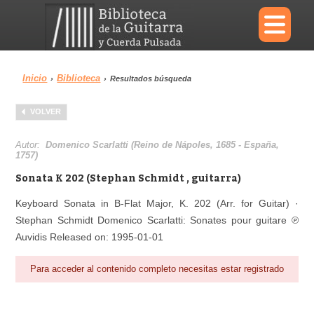
×
Inicio
Biblioteca
›
›
Resultados búsqueda
Menu
VOLVER
Biblioteca
Diccionario
Autor:
Domenico Scarlatti (Reino de Nápoles, 1685 - España,
1757)
Sonata K 202 (Stephan Schmidt , guitarra)
Keyboard Sonata in B-Flat Major, K. 202 (Arr. for Guitar) ·
Área personal
Reproductor
Stephan Schmidt Domenico Scarlatti: Sonates pour guitare ℗
Auvidis Released on: 1995-01-01
Para acceder al contenido completo necesitas estar registrado