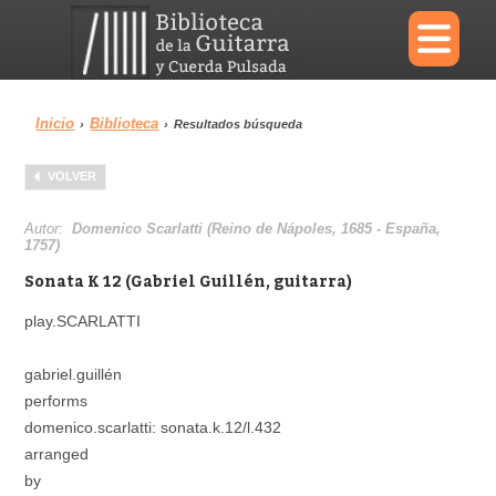
×
Inicio
Biblioteca
›
›
Resultados búsqueda
Menu
VOLVER
Biblioteca
Diccionario
Autor:
Domenico Scarlatti (Reino de Nápoles, 1685 - España,
1757)
Sonata K 12 (Gabriel Guillén, guitarra)
play.SCARLATTI
Área personal
Reproductor
gabriel.guillén
performs
domenico.scarlatti: sonata.k.12/l.432
arranged
by