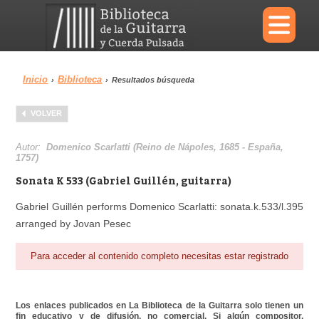
×
Inicio
Biblioteca
›
›
Resultados búsqueda
Menu
VOLVER
Biblioteca
Diccionario
Autor:
Domenico Scarlatti (Reino de Nápoles, 1685 - España,
1757)
Sonata K 533 (Gabriel Guillén, guitarra)
Gabriel Guillén performs Domenico Scarlatti: sonata.k.533/l.395
Área personal
Reproductor
arranged by Jovan Pesec
Para acceder al contenido completo necesitas estar registrado
Los enlaces publicados en La Biblioteca de la Guitarra solo tienen un
fin educativo y de difusión, no comercial. Si algún compositor,