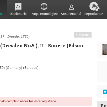
ca
Diccionario
Mapa cronológico
Área Personal
Reproductor
VOLVER
87 - Dresde, 1750)
Dresden No.5 ), II - Bourre (Edson
750) (Germany) (Baroque)
nido completo necesitas estar registrado
En