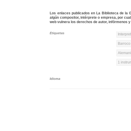
Los enlaces publicados en La Biblioteca de la Gu
algún compositor, intérprete o empresa, por cua
web vulnera los derechos de autor, infórmenos y 
Etiquetas
Interpre
Barroco 
Alemania
1 instr
Idioma